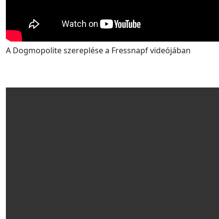
A Dogmopolite szereplése a Fressnapf videójában