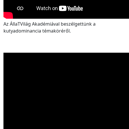
Az ÁllaTVilág Akadémiával beszélgettünk a
kutyadominancia témaköréről.