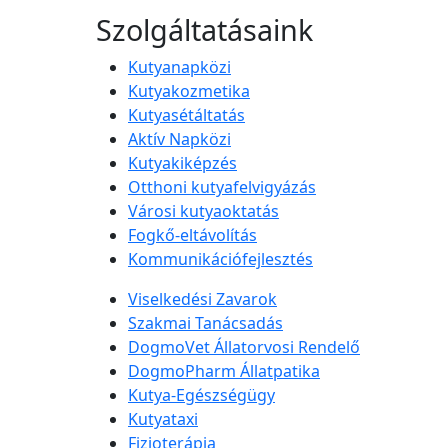
Szolgáltatásaink
Kutyanapközi
Kutyakozmetika
Kutyasétáltatás
Aktív Napközi
Kutyakiképzés
Otthoni kutyafelvigyázás
Városi kutyaoktatás
Fogkő-eltávolítás
Kommunikációfejlesztés
Viselkedési Zavarok
Szakmai Tanácsadás
DogmoVet Állatorvosi Rendelő
DogmoPharm Állatpatika
Kutya-Egészségügy
Kutyataxi
Fizioterápia