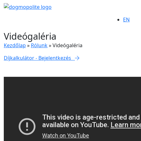
EN
Videógaléria
Kezdőlap
»
Rólunk
»
Videógaléria
Díjkalkulátor - Bejelentkezés