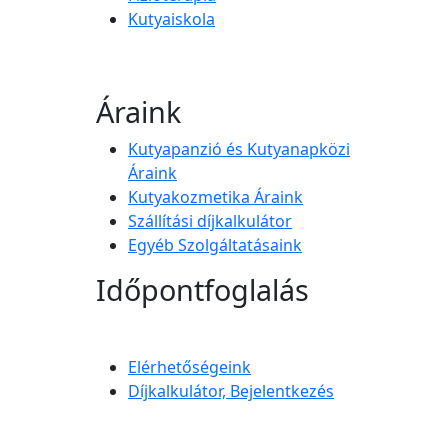
Kutyaiskola
Áraink
Kutyapanzió és Kutyanapközi
Áraink
Kutyakozmetika Áraink
Szállítási díjkalkulátor
Egyéb Szolgáltatásaink
Időpontfoglalás
Elérhetőségeink
Díjkalkulátor, Bejelentkezés