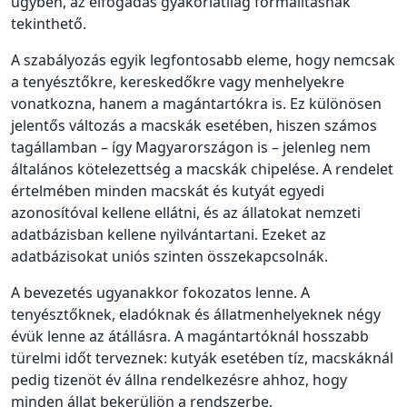
ügyben, az elfogadás gyakorlatilag formalitásnak
tekinthető.
A szabályozás egyik legfontosabb eleme, hogy nemcsak
a tenyésztőkre, kereskedőkre vagy menhelyekre
vonatkozna, hanem a magántartókra is. Ez különösen
jelentős változás a macskák esetében, hiszen számos
tagállamban – így Magyarországon is – jelenleg nem
általános kötelezettség a macskák chipelése. A rendelet
értelmében minden macskát és kutyát egyedi
azonosítóval kellene ellátni, és az állatokat nemzeti
adatbázisban kellene nyilvántartani. Ezeket az
adatbázisokat uniós szinten összekapcsolnák.
A bevezetés ugyanakkor fokozatos lenne. A
tenyésztőknek, eladóknak és állatmenhelyeknek négy
évük lenne az átállásra. A magántartóknál hosszabb
türelmi időt terveznek: kutyák esetében tíz, macskáknál
pedig tizenöt év állna rendelkezésre ahhoz, hogy
minden állat bekerüljön a rendszerbe.