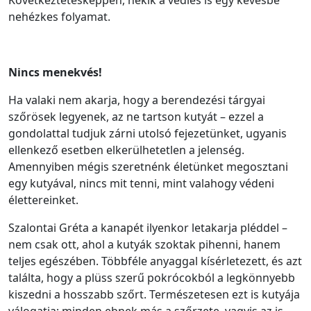
nehézkes folyamat.
Nincs menekvés!
Ha valaki nem akarja, hogy a berendezési tárgyai
szőrösek legyenek, az ne tartson kutyát – ezzel a
gondolattal tudjuk zárni utolsó fejezetünket, ugyanis
ellenkező esetben elkerülhetetlen a jelenség.
Amennyiben mégis szeretnénk életünket megosztani
egy kutyával, nincs mit tenni, mint valahogy védeni
élettereinket.
Szalontai Gréta a kanapét ilyenkor letakarja pléddel –
nem csak ott, ahol a kutyák szoktak pihenni, hanem
teljes egészében. Többféle anyaggal kísérletezett, és azt
találta, hogy a plüss szerű pokrócokból a legkönnyebb
kiszedni a hosszabb szőrt. Természetesen ezt is kutyája
válogatja; minden ebnek más a szőrzete, vagyis az is