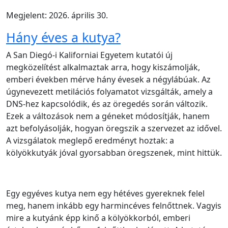
Megjelent: 2026. április 30.
Hány éves a kutya?
A San Diegó-i Kaliforniai Egyetem kutatói új
megközelítést alkalmaztak arra, hogy kiszámolják,
emberi években mérve hány évesek a négylábúak. Az
úgynevezett metilációs folyamatot vizsgálták, amely a
DNS-hez kapcsolódik, és az öregedés során változik.
Ezek a változások nem a géneket módosítják, hanem
azt befolyásolják, hogyan öregszik a szervezet az idővel.
A vizsgálatok meglepő eredményt hoztak: a
kölyökkutyák jóval gyorsabban öregszenek, mint hittük.
Egy egyéves kutya nem egy hétéves gyereknek felel
meg, hanem inkább egy harmincéves felnőttnek. Vagyis
mire a kutyánk épp kinő a kölyökkorból, emberi