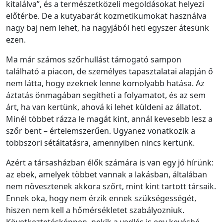
kitalálva”, és a természetközeli megoldásokat helyezi
előtérbe. De a kutyabarát kozmetikumokat használva
nagy baj nem lehet, ha nagyjából heti egyszer átesünk
ezen.
Ma már számos szőrhullást támogató sampon
található a piacon, de személyes tapasztalatai alapján ő
nem látta, hogy ezeknek lenne komolyabb hatása. Az
áztatás önmagában segítheti a folyamatot, és az sem
árt, ha van kertünk, ahová ki lehet küldeni az állatot.
Minél többet rázza le magát kint, annál kevesebb lesz a
szőr bent – értelemszerűen. Ugyanez vonatkozik a
többszöri sétáltatásra, amennyiben nincs kertünk.
Azért a társasházban élők számára is van egy jó hírünk:
az ebek, amelyek többet vannak a lakásban, általában
nem növesztenek akkora szőrt, mint kint tartott társaik.
Ennek oka, hogy nem érzik ennek szükségességét,
hiszen nem kell a hőmérsékletet szabályozniuk.
Következtetésképpen, nekik a vedlés is egy kevésbé