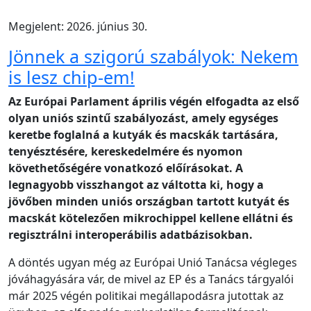
Megjelent: 2026. június 30.
Jönnek a szigorú szabályok: Nekem
is lesz chip-em!
Az Európai Parlament április végén elfogadta az első
olyan uniós szintű szabályozást, amely egységes
keretbe foglalná a kutyák és macskák tartására,
tenyésztésére, kereskedelmére és nyomon
követhetőségére vonatkozó előírásokat. A
legnagyobb visszhangot az váltotta ki, hogy a
jövőben minden uniós országban tartott kutyát és
macskát kötelezően mikrochippel kellene ellátni és
regisztrálni interoperábilis adatbázisokban.
A döntés ugyan még az Európai Unió Tanácsa végleges
jóváhagyására vár, de mivel az EP és a Tanács tárgyalói
már 2025 végén politikai megállapodásra jutottak az