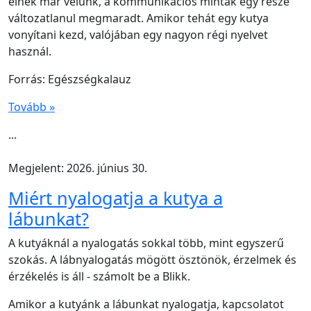
élnek már velünk, a kommunikációs minták egy része
változatlanul megmaradt. Amikor tehát egy kutya
vonyítani kezd, valójában egy nagyon régi nyelvet
használ.
Forrás: Egészségkalauz
Tovább »
...
Megjelent: 2026. június 30.
Miért nyalogatja a kutya a
lábunkat?
A kutyáknál a nyalogatás sokkal több, mint egyszerű
szokás. A lábnyalogatás mögött ösztönök, érzelmek és
érzékelés is áll - számolt be a Blikk.
Amikor a kutyánk a lábunkat nyalogatja, kapcsolatot