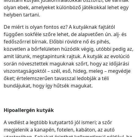
olyan ebek, amelyeket különböző játékokkal lehet egy
helyben tartani.
De miért is olyan fontos ez? A kutyáknak fajtától
függően sokféle szőre lehet, de alapvetően ún. alj- és
fedőszőrrel bírnak. Előbbi rövidre nő és pihés,
közvetlen a bőrfelületen húzódik végig, utóbbi pedig az,
amit látunk, megtapintunk rajtuk. A kutyák az evolúció
során növesztettek maguknak szőrt, hogy az időjárási
viszontagságoktól – szél, eső, hideg, meleg – megvédje
őket; értelemszerűen tavasszal ledobják a téli
bundájukat, hogy így hűtsék magukat.
Hipoallergén kutyák
A vedlést a legtöbb kutyatartó jól ismeri; a szőr
megjelenik a kanapén, fotelen, kabáton, az autó
utasterében. Sokakat érinthet kellemetlenül például, ha