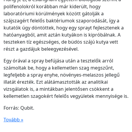
polifenolokról korábban már kiderült, hogy
laboratóriumi körülmények között gátolják a
szájszagért felelős baktériumok szaporodását, így a
kutatók úgy döntöttek, hogy egy sprayt fejlesztenek a
hatóanyagból, amit aztán kutyákon is kipróbálnak. A
teszteken tíz egészséges, de büdös szájú kutya vett
részt a gazdájuk beleegyezésével.
Egy órával a spray befújása után a tesztelők arról
számoltak be, hogy a kellemetlen szag megszűnt,
legfeljebb a spray enyhe, növényes-melaszos jellegű
illatát érezték. Ezt alátámasztották az analitikai
vizsgálatok is, a mintákban jelentősen csökkent a
kellemetlen szagokért felelős vegyületek mennyisége is.
Forrás: Qubit.
Tovább »
...