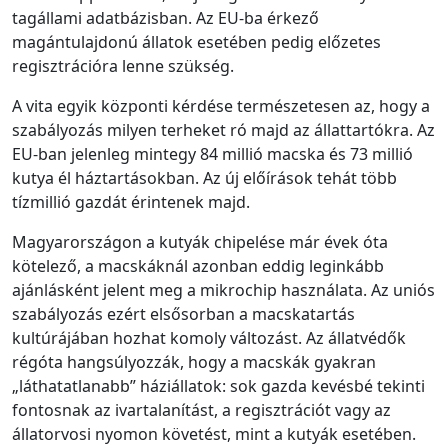
tagállami adatbázisban. Az EU-ba érkező
magántulajdonú állatok esetében pedig előzetes
regisztrációra lenne szükség.
A vita egyik központi kérdése természetesen az, hogy a
szabályozás milyen terheket ró majd az állattartókra. Az
EU-ban jelenleg mintegy 84 millió macska és 73 millió
kutya él háztartásokban. Az új előírások tehát több
tízmillió gazdát érintenek majd.
Magyarországon a kutyák chipelése már évek óta
kötelező, a macskáknál azonban eddig leginkább
ajánlásként jelent meg a mikrochip használata. Az uniós
szabályozás ezért elsősorban a macskatartás
kultúrájában hozhat komoly változást. Az állatvédők
régóta hangsúlyozzák, hogy a macskák gyakran
„láthatatlanabb” háziállatok: sok gazda kevésbé tekinti
fontosnak az ivartalanítást, a regisztrációt vagy az
állatorvosi nyomon követést, mint a kutyák esetében.