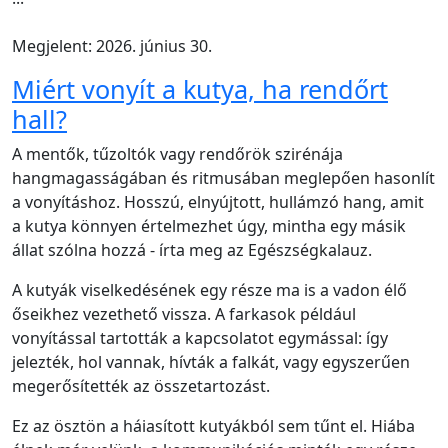
Megjelent: 2026. június 30.
Miért vonyít a kutya, ha rendőrt
hall?
A mentők, tűzoltók vagy rendőrök szirénája
hangmagasságában és ritmusában meglepően hasonlít
a vonyításhoz. Hosszú, elnyújtott, hullámzó hang, amit
a kutya könnyen értelmezhet úgy, mintha egy másik
állat szólna hozzá - írta meg az Egészségkalauz.
A kutyák viselkedésének egy része ma is a vadon élő
őseikhez vezethető vissza. A farkasok például
vonyítással tartották a kapcsolatot egymással: így
jelezték, hol vannak, hívták a falkát, vagy egyszerűen
megerősítették az összetartozást.
Ez az ösztön a háiasított kutyákból sem tűnt el. Hiába