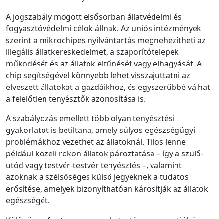
A jogszabály mögött elsősorban állatvédelmi és
fogyasztóvédelmi célok állnak. Az uniós intézmények
szerint a mikrochipes nyilvántartás megnehezítheti az
illegális állatkereskedelmet, a szaporítótelepek
működését és az állatok eltűnését vagy elhagyását. A
chip segítségével könnyebb lehet visszajuttatni az
elveszett állatokat a gazdáikhoz, és egyszerűbbé válhat
a felelőtlen tenyésztők azonosítása is.
A szabályozás emellett több olyan tenyésztési
gyakorlatot is betiltana, amely súlyos egészségügyi
problémákhoz vezethet az állatoknál. Tilos lenne
például közeli rokon állatok pároztatása – így a szülő-
utód vagy testvér-testvér tenyésztés –, valamint
azoknak a szélsőséges külső jegyeknek a tudatos
erősítése, amelyek bizonyíthatóan károsítják az állatok
egészségét.