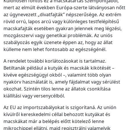
Különösen fontos ez a macskatartás szempontjából,
mert az elmúlt években Európa-szerte látványosan nőtt
az úgynevezett „divatfajták” népszerűsége. Az extrém
rövid orrú, lapos arcú vagy különleges testfelépítésű
macskafajták esetében gyakran jelennek meg légzési,
mozgásszervi vagy genetikai problémák. Az uniós
szabályozás egyik üzenete éppen az, hogy az állat
külleme nem lehet fontosabb az egészségénél.
A rendelet további korlátozásokat is tartalmaz.
Betiltanák például a kutyák és macskák kikötését –
kivéve egészségügyi okból –, valamint több olyan
nyakörv használatát is, amely fájdalmat vagy sérülést
okozhat. Szintén tilos lenne az állatok csonkítása
kiállítási vagy versenycélból.
Az EU az importszabályokat is szigorítaná. Az unión
kívülről kereskedelmi céllal behozott kutyákat és
macskákat már a belépés előtt kötelező lenne
mikrochippel ellátni, majd regisztrálni valamelyik