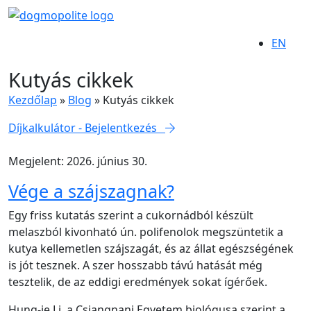
EN
Kutyás cikkek
Kezdőlap
»
Blog
»
Kutyás cikkek
Díjkalkulátor - Bejelentkezés
Megjelent: 2026. június 30.
Vége a szájszagnak?
Egy friss kutatás szerint a cukornádból készült
melaszból kivonható ún. polifenolok megszüntetik a
kutya kellemetlen szájszagát, és az állat egészségének
is jót tesznek. A szer hosszabb távú hatását még
tesztelik, de az eddigi eredmények sokat ígérőek.
Hung-je Li, a Csiangnani Egyetem biológusa szerint a