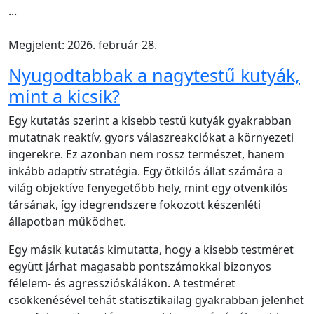
...
Megjelent: 2026. február 28.
Nyugodtabbak a nagytestű kutyák,
mint a kicsik?
Egy kutatás szerint a kisebb testű kutyák gyakrabban
mutatnak reaktív, gyors válaszreakciókat a környezeti
ingerekre. Ez azonban nem rossz természet, hanem
inkább adaptív stratégia. Egy ötkilós állat számára a
világ objektíve fenyegetőbb hely, mint egy ötvenkilós
társának, így idegrendszere fokozott készenléti
állapotban működhet.
Egy másik kutatás kimutatta, hogy a kisebb testméret
együtt járhat magasabb pontszámokkal bizonyos
félelem- és agresszióskálákon. A testméret
csökkenésével tehát statisztikailag gyakrabban jelenhet