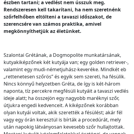
észben tartani; a vedlést nem ússzuk meg.
Rendszeresen kell takarítani, ha nem szeretnénk
szőrfelhőben eltölteni a tavaszi időszakot, de
szerencsére van számos praktika, amivel
megkönnyíthetjük az életünket.
Szalontai Grétának, a Dogmopolite munkatársának,
kutyakiképzőnek két kutyája van; egy golden retriever-,
valamint egy mudi-németjuhász-keveréke. Mindkét eb
„rettenetesen szőrös” és egyik sem szereti, ha fésülik.
Nincs könnyű helyzetben Gréta, de így is két-három
naponta, tíz percekre megfésüli kutyáit a tavaszi vedlés
ideje alatt; ha összejön egy nagyobb maréknyi szőr,
útjukra engedi kedvenceit. A kiképzőnek korábban
olyan kutyái voltak, akik szerették a fésülést; akár fél
vagy egy órán keresztül is bírták a procedúrát, mely
után napokig látványosan kevesebb szőr hullajtottak.
Mostani kutyáit jutalomfalatokkal ösztönzi, de vannak