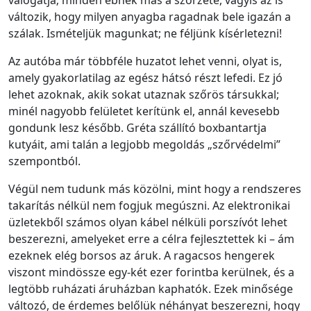
változik, hogy milyen anyagba ragadnak bele igazán a
szálak. Ismételjük magunkat; ne féljünk kísérletezni!
Az autóba már többféle huzatot lehet venni, olyat is,
amely gyakorlatilag az egész hátsó részt lefedi. Ez jó
lehet azoknak, akik sokat utaznak szőrös társukkal;
minél nagyobb felületet kerítünk el, annál kevesebb
gondunk lesz később. Gréta szállító boxbantartja
kutyáit, ami talán a legjobb megoldás „szőrvédelmi”
szempontból.
Végül nem tudunk más közölni, mint hogy a rendszeres
takarítás nélkül nem fogjuk megúszni. Az elektronikai
üzletekből számos olyan kábel nélküli porszívót lehet
beszerezni, amelyeket erre a célra fejlesztettek ki – ám
ezeknek elég borsos az áruk. A ragacsos hengerek
viszont mindössze egy-két ezer forintba kerülnek, és a
legtöbb ruházati áruházban kaphatók. Ezek minősége
változó, de érdemes belőlük néhányat beszerezni, hogy