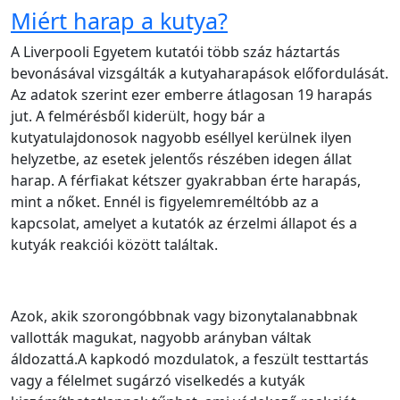
Miért harap a kutya?
A Liverpooli Egyetem kutatói több száz háztartás
bevonásával vizsgálták a kutyaharapások előfordulását.
Az adatok szerint ezer emberre átlagosan 19 harapás
jut. A felmérésből kiderült, hogy bár a
kutyatulajdonosok nagyobb eséllyel kerülnek ilyen
helyzetbe, az esetek jelentős részében idegen állat
harap. A férfiakat kétszer gyakrabban érte harapás,
mint a nőket. Ennél is figyelemreméltóbb az a
kapcsolat, amelyet a kutatók az érzelmi állapot és a
kutyák reakciói között találtak.
Azok, akik szorongóbbnak vagy bizonytalanabbnak
vallották magukat, nagyobb arányban váltak
áldozattá.A kapkodó mozdulatok, a feszült testtartás
vagy a félelmet sugárzó viselkedés a kutyák