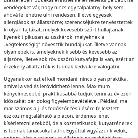
vendégeket vár, hogy nincs egy talpalatnyi hely sem,
ahová le lehetne ülni rendesen. Illetve egyesek
allergiások az állatszőrre; szerencséjükre tenyésztettek
ki olyan fajtákat, melyek kevesebb szőrt hullajtanak.
Ilyenek tipikusan az uszkárok, melyeknek a
„végtelenségig” növesztik bundájukat. Illetve vannak
olyan ebek is, amelyeknek kisebb és kevesebb az
aljszőre, illetve sok rövidszőrű kutyafajta is van, ezért az
érzékeny állattartók is tudnak kedvükre válogatni.
Ugyanakkor ezt el kell mondani: nincs olyan praktika,
amivel a vedlés lerövidíthető lenne. Maximum
kényelmesebbé, praktikusabbá tudjuk tenni az év ezen
időszakát pár dolog figyelembevételével. Például, ma
már számos alj- és fedőszőr fésülésére fejlesztett
eszköz megtalálható a piacon, érdemes lehet
kísérletezni ezekből, de a kozmetikusok, kutyatrénerek
is tudnak tanácsokat adni. Egyúttal vigyázzunk velük,
nehogy kárt okozzunk az állatnak; az eszközökben