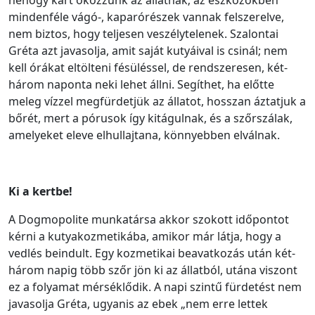
mindenféle vágó-, kaparórészek vannak felszerelve,
nem biztos, hogy teljesen veszélytelenek. Szalontai
Gréta azt javasolja, amit saját kutyáival is csinál; nem
kell órákat eltölteni fésüléssel, de rendszeresen, két-
három naponta neki lehet állni. Segíthet, ha előtte
meleg vízzel megfürdetjük az állatot, hosszan áztatjuk a
bőrét, mert a pórusok így kitágulnak, és a szőrszálak,
amelyeket eleve elhullajtana, könnyebben elválnak.
Ki a kertbe!
A Dogmopolite munkatársa akkor szokott időpontot
kérni a kutyakozmetikába, amikor már látja, hogy a
vedlés beindult. Egy kozmetikai beavatkozás után két-
három napig több szőr jön ki az állatból, utána viszont
ez a folyamat mérséklődik. A napi szintű fürdetést nem
javasolja Gréta, ugyanis az ebek „nem erre lettek