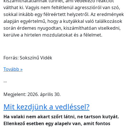
kiszámíthatatlannak tűnhet, ami védekező reakciót
válthat ki. Vagyis nem feltétlenül agresszióról van szó,
sokkal inkább egy félreértett helyzetről. Az eredmények
alapján egyértelmű, hogy a kutyákkal való találkozások
során érdemes nyugodtan, kiszámíthatóan viselkedni,
kerülve a hirtelen mozdulatokat és a félelmet.
Forrás: Sokszínű Vidék
Tovább »
...
Megjelent: 2026. április 30.
Mit kezdjünk a vedléssel?
Ha valaki nem akart szőrt látni, ne tartson kutyát.
Ellenkező esetben egy alapelv van, amit fontos