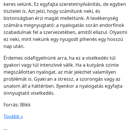
keres velünk. Ez egyfajta szeretetnyilvánítás, de egyben
tisztelet is. Azt jelzi, hogy számítunk neki, és
biztonságban érzi magát mellettünk. A tevékenység
számára megnyugtató: a nyalogatás során endorfinok
szabadulnak fel a szervezetében, amitől ellazul. Olyasmi
ez neki, mint nekünk egy nyugodt pihenés egy hosszú
nap után.
Érdemes odafigyelnünk arra, ha ez a viselkedés túl
gyakori vagy túl intenzívvé válik. Ha a kutyánk szinte
megszállottan nyalogat, az már jelezhet valamilyen
problémát is. Gyakran a stressz, a szorongás vagy az
unalom áll a háttérben. Ilyenkor a nyalogatás egyfajta
önnyugtató viselkedés.
Forrás: Blikk
Tovább »
...