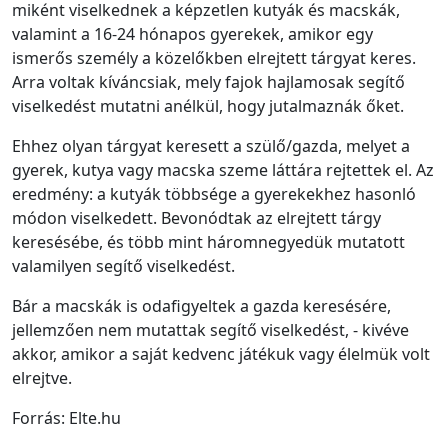
miként viselkednek a képzetlen kutyák és macskák,
valamint a 16-24 hónapos gyerekek, amikor egy
ismerős személy a közelőkben elrejtett tárgyat keres.
Arra voltak kíváncsiak, mely fajok hajlamosak segítő
viselkedést mutatni anélkül, hogy jutalmaznák őket.
Ehhez olyan tárgyat keresett a szülő/gazda, melyet a
gyerek, kutya vagy macska szeme láttára rejtettek el. Az
eredmény: a kutyák többsége a gyerekekhez hasonló
módon viselkedett. Bevonódtak az elrejtett tárgy
keresésébe, és több mint háromnegyedük mutatott
valamilyen segítő viselkedést.
Bár a macskák is odafigyeltek a gazda keresésére,
jellemzően nem mutattak segítő viselkedést, - kivéve
akkor, amikor a saját kedvenc játékuk vagy élelmük volt
elrejtve.
Forrás: Elte.hu