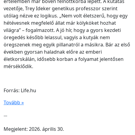
értelemben már bőven felnőttkorba lépett. A kutatás
vezetője, Trey Ideker genetikus professzor szerint
utólag nézve ez logikus. „Nem volt életszerű, hogy egy
hétévesnek megfelelő állat már kölyköket hozhat
világra” – fogalmazott. A jó hír, hogy a gyors kezdeti
öregedés később lelassul, vagyis a kutyák nem
öregszenek meg egyik pillanatról a másikra. Bár az első
években gyorsan haladnak előre az emberi
életkorskálán, idősebb korban a folyamat jelentősen
mérséklődik.
Forrás: Life.hu
Tovább »
...
Megjelent: 2026. április 30.