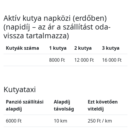
Aktív kutya napközi (erdőben)
(napidíj – az ár a szállítást oda-
vissza tartalmazza)
Kutyák száma
1 kutya
2 kutya
3 kutya
8000 Ft
12 000 Ft
16 000 Ft
Kutyataxi
Panzió szállítási
Alapdíj
Ezt követően
alapdíj
távolság
viteldíj
6000 Ft
10 km
250 Ft / km