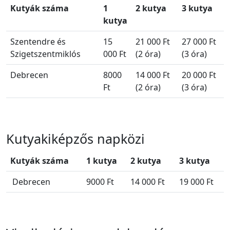
Kutyák száma
1
2 kutya
3 kutya
kutya
Szentendre és
15
21 000 Ft
27 000 Ft
Szigetszentmiklós
000 Ft
(2 óra)
(3 óra)
Debrecen
8000
14 000 Ft
20 000 Ft
Ft
(2 óra)
(3 óra)
Kutyakiképzős napközi
Kutyák száma
1 kutya
2 kutya
3 kutya
Debrecen
9000 Ft
14 000 Ft
19 000 Ft