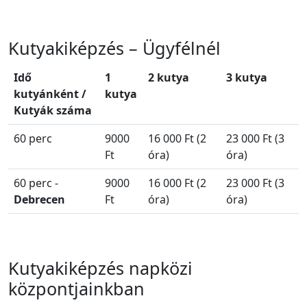
Kutyakiképzés – Ügyfélnél
Idő
1
2 kutya
3 kutya
kutyánként /
kutya
Kutyák száma
60 perc
9000
16 000 Ft (2
23 000 Ft (3
Ft
óra)
óra)
60 perc -
9000
16 000 Ft (2
23 000 Ft (3
Debrecen
Ft
óra)
óra)
Kutyakiképzés napközi
központjainkban