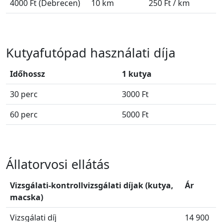
4000 Ft (Debrecen)
10 km
250 Ft / km
Kutyafutópad használati díja
Időhossz
1 kutya
30 perc
3000 Ft
60 perc
5000 Ft
Állatorvosi ellátás
Vizsgálati-kontrollvizsgálati díjak (kutya,
Ár
macska)
Vizsgálati díj
14 900