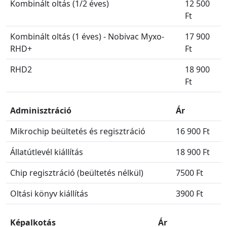
Kombinált oltás (1/2 éves)
12 500
Ft
Kombinált oltás (1 éves) - Nobivac Myxo-
17 900
RHD+
Ft
RHD2
18 900
Ft
Adminisztráció
Ár
Mikrochip beültetés és regisztráció
16 900 Ft
Állatútlevél kiállítás
18 900 Ft
Chip regisztráció (beültetés nélkül)
7500 Ft
Oltási könyv kiállítás
3900 Ft
Képalkotás
Ár