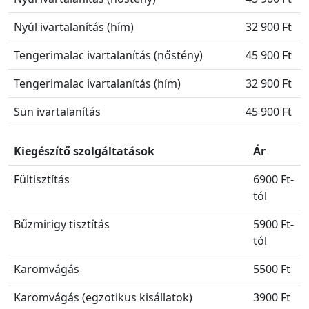
Nyúl ivartalanítás (hím)
32 900 Ft
Tengerimalac ivartalanítás (nőstény)
45 900 Ft
Tengerimalac ivartalanítás (hím)
32 900 Ft
Sün ivartalanítás
45 900 Ft
Kiegészítő szolgáltatások
Ár
Fültisztítás
6900 Ft-
tól
Bűzmirigy tisztítás
5900 Ft-
tól
Karomvágás
5500 Ft
Karomvágás (egzotikus kisállatok)
3900 Ft