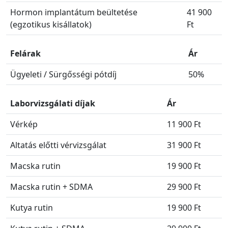
Hormon implantátum beültetése
41 900
(egzotikus kisállatok)
Ft
Felárak
Ár
Ügyeleti / Sürgősségi pótdíj
50%
Laborvizsgálati díjak
Ár
Vérkép
11 900 Ft
Altatás előtti vérvizsgálat
31 900 Ft
Macska rutin
19 900 Ft
Macska rutin + SDMA
29 900 Ft
Kutya rutin
19 900 Ft