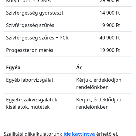
Kutya rutin + SDMA
29 900 Ft
Szívférgesség gyorsteszt
14 900 Ft
Szívférgesség szűrés
19 900 Ft
Szívférgesség szűrés + PCR
40 900 Ft
Progeszteron mérés
19 900 Ft
Egyéb
Ár
Egyéb laborvizsgálat
Kérjük, érdeklődjön
rendelőnkben
Egyéb szakvizsgálatok,
Kérjük, érdeklődjön
kisállatok, műtétek
rendelőnkben
Szállítási díjkalkulátorunk
ide kattintva
érhető el.