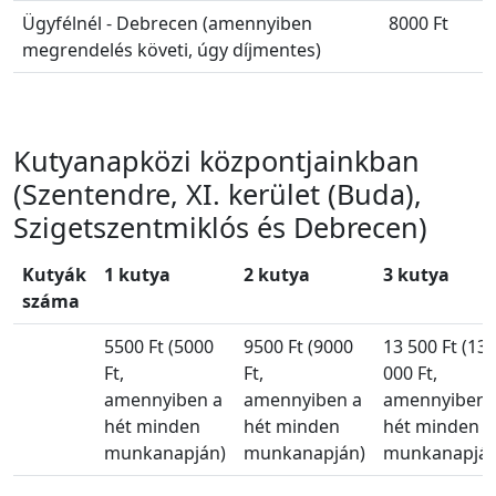
Ügyfélnél - Debrecen (amennyiben
8000 Ft
megrendelés követi, úgy díjmentes)
Kutyanapközi központjainkban
(Szentendre, XI. kerület (Buda),
Szigetszentmiklós és Debrecen)
Kutyák
1 kutya
2 kutya
3 kutya
száma
5500 Ft (5000
9500 Ft (9000
13 500 Ft (13
Ft,
Ft,
000 Ft,
amennyiben a
amennyiben a
amennyiben 
hét minden
hét minden
hét minden
munkanapján)
munkanapján)
munkanapján