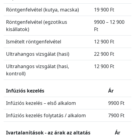
Röntgenfelvétel (kutya, macska)
19 900 Ft
Röntgenfelvétel (egzotikus
9900 – 12 900
kisállatok)
Ft
Ismételt röntgenfelvétel
12 900 Ft
Ultrahangos vizsgálat (hasi)
22 900 Ft
Ultrahangos vizsgálat (hasi,
12 900 Ft
kontroll)
Infúziós kezelés
Ár
Infúziós kezelés – első alkalom
9900 Ft
Infúziós kezelés folytatás / alkalom
7900 Ft
Ivartalanítások - az árak az altatás
Ár