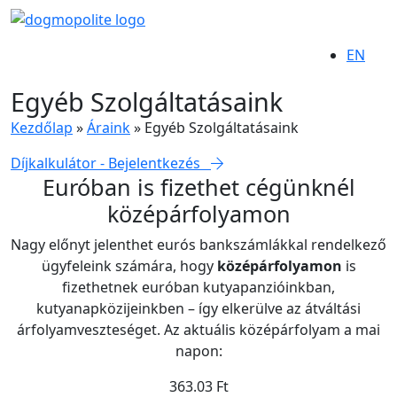
EN
Egyéb Szolgáltatásaink
Kezdőlap
»
Áraink
»
Egyéb Szolgáltatásaink
Díjkalkulátor - Bejelentkezés
Euróban is fizethet cégünknél
középárfolyamon
Nagy előnyt jelenthet eurós bankszámlákkal rendelkező
ügyfeleink számára, hogy
középárfolyamon
is
fizethetnek euróban kutyapanzióinkban,
kutyanapközijeinkben – így elkerülve az átváltási
árfolyamveszteséget. Az aktuális középárfolyam a mai
napon:
363.03 Ft