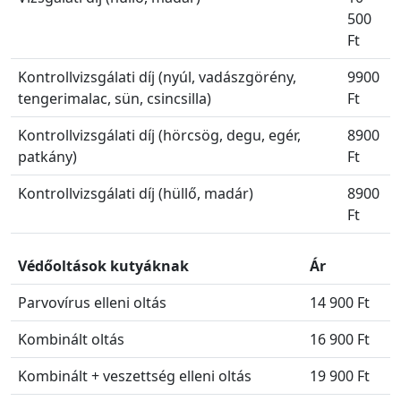
500
Ft
Kontrollvizsgálati díj (nyúl, vadászgörény,
9900
tengerimalac, sün, csincsilla)
Ft
Kontrollvizsgálati díj (hörcsög, degu, egér,
8900
patkány)
Ft
Kontrollvizsgálati díj (hüllő, madár)
8900
Ft
Védőoltások kutyáknak
Ár
Parvovírus elleni oltás
14 900 Ft
Kombinált oltás
16 900 Ft
Kombinált + veszettség elleni oltás
19 900 Ft