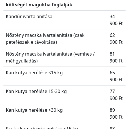
költségét magukba foglalják
Kandúr ivartalanítása
34
900 Ft
Nőstény macska ivartalanítása (csak
62
petefészek eltávolítása)
900 Ft
Nőstény macska ivartalanítása (vemhes /
81
méhgyulladás)
900 Ft
Kan kutya herélése <15 kg
65
900 Ft
Kan kutya herélése 15-30 kg
77
900 Ft
Kan kutya herélése >30 kg
89
900 Ft
Szuka kutya ivartalanítása <15 kg
83