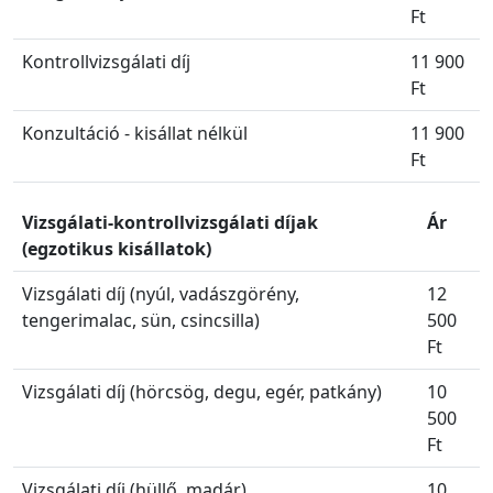
Ft
Kontrollvizsgálati díj
11 900
Ft
Konzultáció - kisállat nélkül
11 900
Ft
Vizsgálati-kontrollvizsgálati díjak
Ár
(egzotikus kisállatok)
Vizsgálati díj (nyúl, vadászgörény,
12
tengerimalac, sün, csincsilla)
500
Ft
Vizsgálati díj (hörcsög, degu, egér, patkány)
10
500
Ft
Vizsgálati díj (hüllő, madár)
10