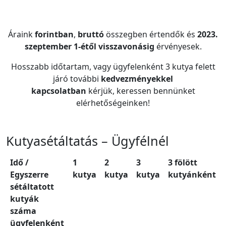
Áraink
forintban
,
bruttó
összegben értendők és
2023.
szeptember 1-étől visszavonásig
érvényesek.
Hosszabb időtartam, vagy ügyfelenként 3 kutya felett
járó további
kedvezményekkel
kapcsolatban
kérjük, keressen bennünket
elérhetőségeinken!
Kutyasétáltatás – Ügyfélnél
Idő /
1
2
3
3 fölött
Egyszerre
kutya
kutya
kutya
kutyánként
sétáltatott
kutyák
száma
ügyfelenként