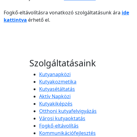
Fogkő-eltávolításra vonatkozó szolgáltatásunk ára
ide
kattintva
érhető el.
Szolgáltatásaink
Kutyanapközi
Kutyakozmetika
Kutyasétáltatás
Aktív Napközi
Kutyakiképzés
Otthoni kutyafelvigyázás
Városi kutyaoktatás
Fogkő-eltávolítás
Kommunikációfejlesztés