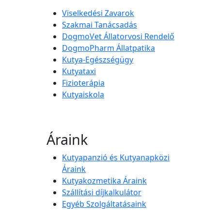
Viselkedési Zavarok
Szakmai Tanácsadás
DogmoVet Állatorvosi Rendelő
DogmoPharm Állatpatika
Kutya-Egészségügy
Kutyataxi
Fizioterápia
Kutyaiskola
Áraink
Kutyapanzió és Kutyanapközi
Áraink
Kutyakozmetika Áraink
Szállítási díjkalkulátor
Egyéb Szolgáltatásaink