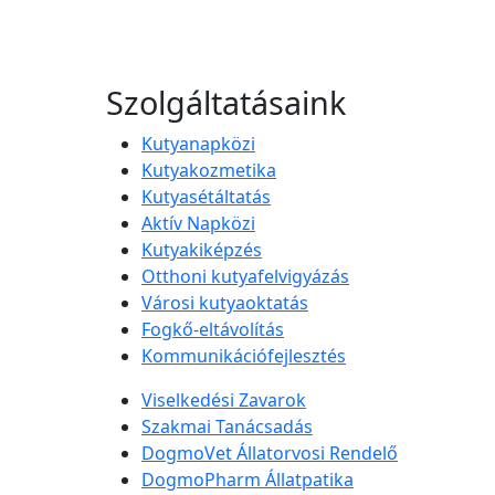
Szolgáltatásaink
Kutyanapközi
Kutyakozmetika
Kutyasétáltatás
Aktív Napközi
Kutyakiképzés
Otthoni kutyafelvigyázás
Városi kutyaoktatás
Fogkő-eltávolítás
Kommunikációfejlesztés
Viselkedési Zavarok
Szakmai Tanácsadás
DogmoVet Állatorvosi Rendelő
DogmoPharm Állatpatika